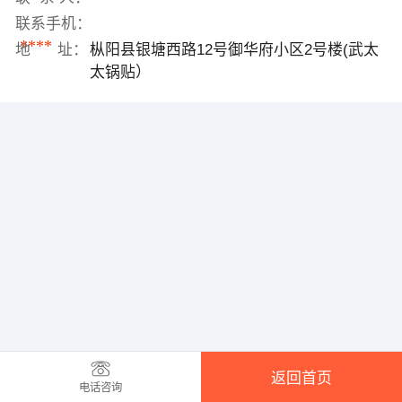
联系手机：
****
地 址：
枞阳县银塘西路12号御华府小区2号楼(武太
太锅贴）
返回首页
电话咨询